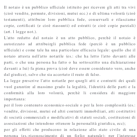
Il notaio è un pubblico ufficiale istituito per ricevere gli atti tra vivi
(cioè vendite, permute, divisioni, mutui ecc.) e di ultima volontà (cioè
testamenti), attribuire loro pubblica fede, conservarli e rilasciarne
copie, certificati (e cioè riassunti) ed estratti (e cioè copie parziali)
(art. 1 legge not.).
L'atto redatto dal notaio è un atto pubblico, perchè il notaio è
autorizzato ad attribuirgli pubblica fede (perciò è un pubblico
ufficiale) e come tale ha una particolare efficacia legale: quello che il
notaio attesta nell'atto notarile (es.: che ha letto l'atto davanti alle
parti, o che una persona ha fatto o ha sottoscritto una dichiarazione
davanti a lui) fa piena prova (cioè deve essere considerato vero, anche
dal giudice), salvo che sia accertato il reato di falso.
La legge prescrive l'atto notarile per quegli atti e contratti dei quali
vuol garantire al massimo grado la legalità, l'identità delle parti e la
conformità alla loro volontà, perchè li considera di maggiore
importanza:
per il loro contenuto economico-sociale o per la loro complessità (es.:
vendite, divisioni, mutui ed altri contratti immobiliari, atti costitutivi
di società commerciali e modificativi di statuti sociali, costituzioni di
associazioni che intendono ottenere la personalità giuridica, ecc);
per gli effetti che producono in relazione allo stato civile di una
persona (es.:riconoscimento di un figlio naturale); per l'interesse